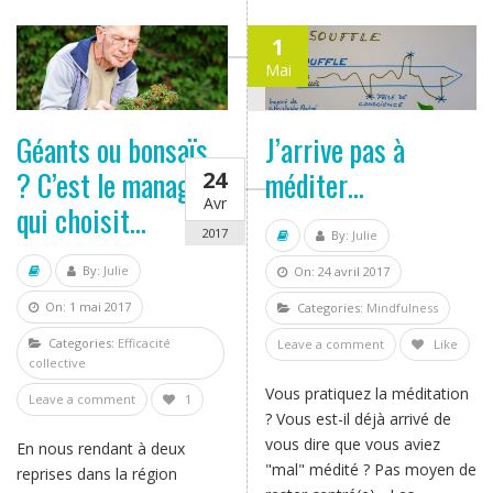
1
Mai
2017
Géants ou bonsaïs
J’arrive pas à
? C’est le manager
méditer…
24
Avr
qui choisit…
2017
By:
Julie
By:
Julie
On: 24 avril 2017
On: 1 mai 2017
Categories:
Mindfulness
Categories:
Efficacité
Leave a comment
Like
collective
Vous pratiquez la méditation
Leave a comment
1
? Vous est-il déjà arrivé de
vous dire que vous aviez
En nous rendant à deux
"mal" médité ? Pas moyen de
reprises dans la région