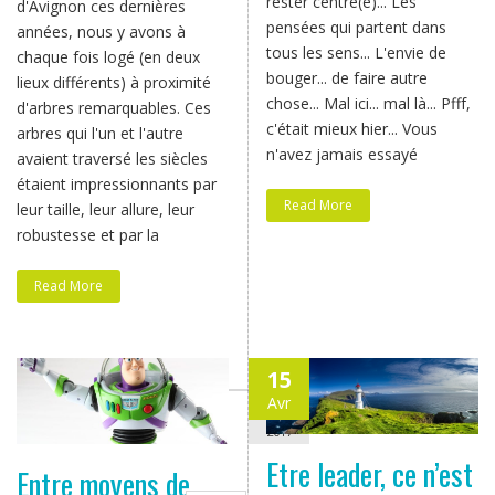
rester centré(e)... Les
d'Avignon ces dernières
pensées qui partent dans
années, nous y avons à
tous les sens... L'envie de
chaque fois logé (en deux
bouger... de faire autre
lieux différents) à proximité
chose... Mal ici... mal là... Pfff,
d'arbres remarquables. Ces
c'était mieux hier... Vous
arbres qui l'un et l'autre
n'avez jamais essayé
avaient traversé les siècles
étaient impressionnants par
Read More
leur taille, leur allure, leur
robustesse et par la
Read More
15
Avr
2017
Etre leader, ce n’est
Entre moyens de