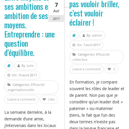
pas vouloir briller,
ses ambitions et
7
c’est vouloir
Avr
ambition de ses
éclairer !
2017
moyens.
Entreprendre : une
By:
admin
question
On: 7 avril 2017
d’équilibre.
Categories:
Efficacité
collective
By:
Julie
Leave a comment
2
On: 15 avril 2017
En formation, je compare
Categories:
Efficacité
souvent les rôles de leader et
organisationnelle
de parent. Non pas que je
Leave a comment
Like
considère qu’un leader doit «
paterner » ou materner
La semaine dernière, à la
(tiens, le fait que l’un des
demande d’une amie,
deux termes n’existe pas
j’intervenais dans les locaux
dans la langue française et