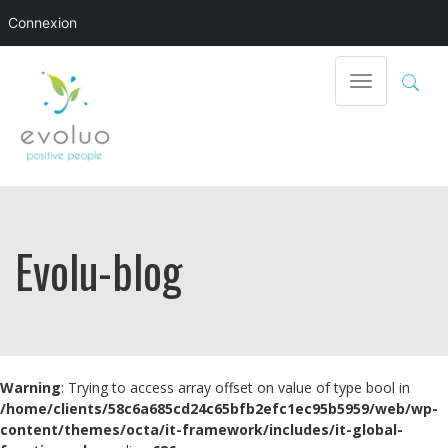
Connexion
Toggle
navigation
Evolu-blog
Warning
: Trying to access array offset on value of type bool in
/home/clients/58c6a685cd24c65bfb2efc1ec95b5959/web/wp-
content/themes/octa/it-framework/includes/it-global-