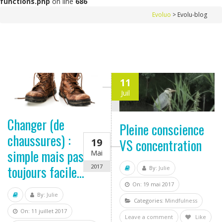
functions.php
on line
686
Evoluo
>
Evolu-blog
11
Juil
2017
Changer (de
Pleine conscience
chaussures) :
VS concentration
19
simple mais pas
Mai
toujours facile…
2017
By:
Julie
On: 19 mai 2017
By:
Julie
Categories:
Mindfulness
On: 11 juillet 2017
Leave a comment
Like