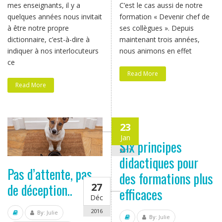
mes enseignants, il y a
C’est le cas aussi de notre
quelques années nous invitait
formation « Devenir chef de
à être notre propre
ses collègues ». Depuis
dictionnaire, c’est-à-dire à
maintenant trois années,
indiquer à nos interlocuteurs
nous animons en effet
ce
Read More
Read More
23
Jan
Six principes
2017
didactiques pour
Pas d’attente, pas
des formations plus
de déception..
27
efficaces
Déc
2016
By:
Julie
By:
Julie