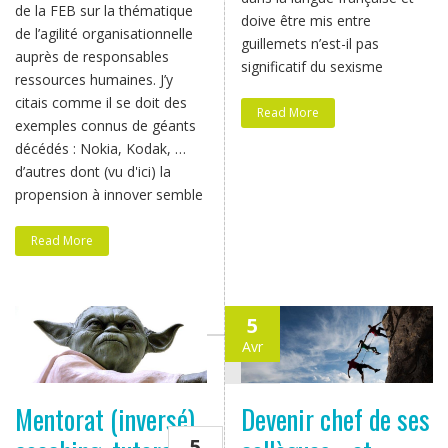
de la FEB sur la thématique
doive être mis entre
de l’agilité organisationnelle
guillemets n’est-il pas
auprès de responsables
significatif du sexisme
ressources humaines. J’y
citais comme il se doit des
Read More
exemples connus de géants
décédés : Nokia, Kodak, …
d’autres dont (vu d'ici) la
propension à innover semble
Read More
5
Avr
2017
Mentorat (inversé),
Devenir chef de ses
5