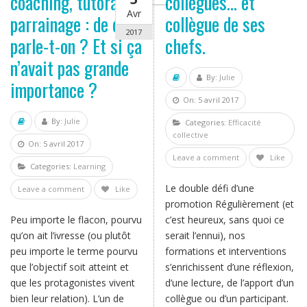
coaching, tutorat,
collègues… et
Avr
parrainage : de quoi
collègue de ses
2017
parle-t-on ? Et si ça
chefs.
n’avait pas grande
By:
Julie
importance ?
On: 5 avril 2017
By:
Julie
Categories:
Efficacité
collective
On: 5 avril 2017
Leave a comment
Like
Categories:
Learning
Le double défi d’une
Leave a comment
Like
promotion Régulièrement (et
Peu importe le flacon, pourvu
c’est heureux, sans quoi ce
qu’on ait l’ivresse (ou plutôt
serait l’ennui), nos
peu importe le terme pourvu
formations et interventions
que l’objectif soit atteint et
s’enrichissent d’une réflexion,
que les protagonistes vivent
d’une lecture, de l’apport d’un
bien leur relation). L’un de
collègue ou d’un participant.