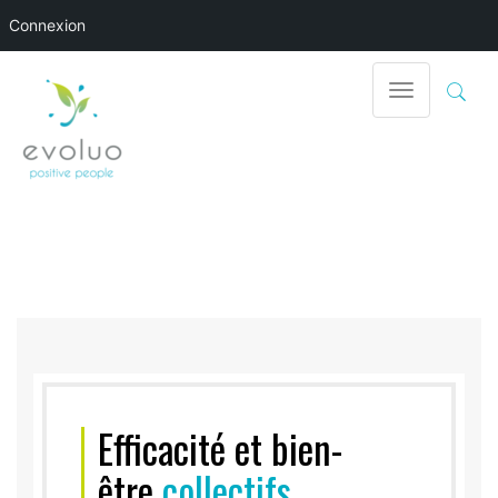
Connexion
Toggle
navigation
Efficacité et bien-
être
collectifs