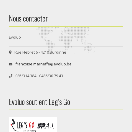
Nous contacter
Evoluo
Rue Hébret 6 - 4210 Burdinne
francoise.marneffe@evoluo.be
085/314 384 - 0486/30 79 43
Evoluo soutient Leg’s Go